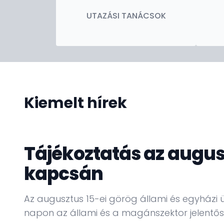
UTAZÁSI TANÁCSOK
Kiemelt hírek
Tájékoztatás az augus
kapcsán
Az augusztus 15-ei görög állami és egyház
napon az állami és a magánszektor jelentős r