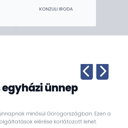
KONZULI IRODA
s egyházi ünnep
El
A gör
szigo
szünnapnak minősül Görögországban. Ezen a
lgáltatások elérése korlátozott lehet.
To