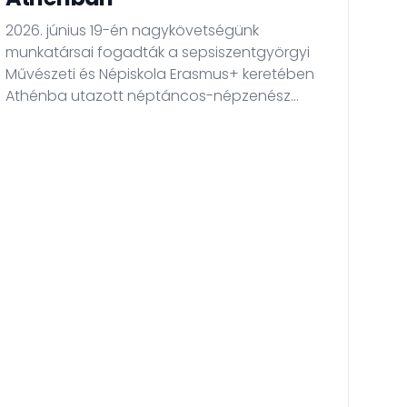
ig
2026. június 19-én nagykövetségünk
vá
munkatársai fogadták a sepsiszentgyörgyi
Művészeti és Népiskola Erasmus+ keretében
Ezút
Athénba utazott néptáncos-népzenész
érin
csoportját.
pol
nyil
(Nyt
augu
janu
iga
törv
ele
módo
ikta