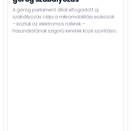
A görög parlament által elfogadott új
szabályozás célja a mikromobilitási eszközök
– köztük az elektromos rollerek –
használatának szigorú keretek közé szorítása
a balesetek számának drasztikus növekedése
miatt.