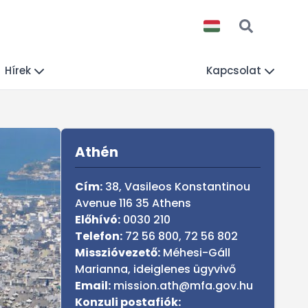
Hírek
Kapcsolat
Sidebar
Athén
Cím:
38, Vasileos Konstantinou
Avenue 116 35 Athens
Előhívó:
0030 210
Telefon:
72 56 800, 72 56 802
Misszióvezető:
Méhesi-Gáll
Marianna, ideiglenes ügyvivő
Email:
mission.ath@mfa.gov.hu
Konzuli postafiók: