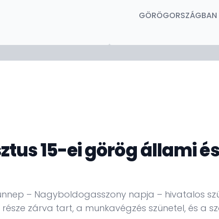
GÖRÖGORSZÁGBAN
ztus 15-ei görög állami é
i ünnep – Nagyboldogasszony napja – hivatalos 
észe zárva tart, a munkavégzés szünetel, és a szo