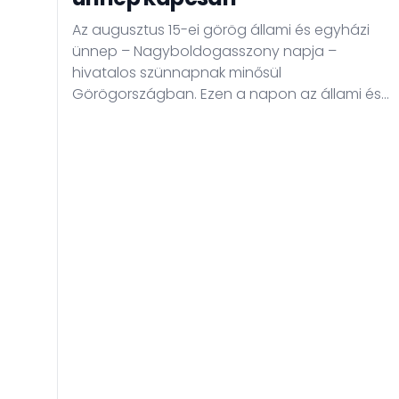
Az augusztus 15-ei görög állami és egyházi
ünnep – Nagyboldogasszony napja –
hivatalos szünnapnak minősül
Görögországban. Ezen a napon az állami és
a magánszektor jelentős része zárva tart, a
munkavégzés szünetel, és a szolgáltatások
elérése korlátozott lehet.