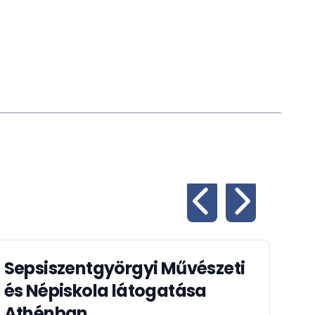
Sepsiszentgyörgyi Művészeti
Tá
és Népiskola látogatása
al
Athénban
ki