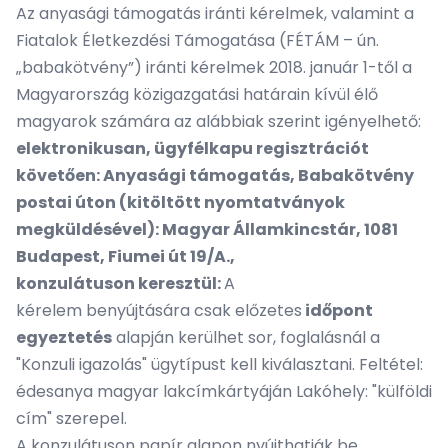
Az anyasági támogatás iránti kérelmek, valamint a
Fiatalok Életkezdési Támogatása (FÉTÁM – ún.
„babakötvény”) iránti kérelmek 2018. január 1-től a
Magyarország közigazgatási határain kívül élő
magyarok számára az alábbiak szerint igényelhető:
elektronikusan, ügyfélkapu regisztrációt
követően:
Anyasági támogatás
,
Babakötvény
postai úton (kitöltött nyomtatványok
megküldésével): Magyar Államkincstár, 1081
Budapest, Fiumei út 19/A.,
konzulátuson keresztül:
A
kérelem benyújtására csak előzetes
időpont
egyeztetés
alapján kerülhet sor, foglalásnál a
"Konzuli igazolás" ügytípust kell kiválasztani. Feltétel:
édesanya magyar lakcímkártyáján Lakóhely: "külföldi
cím" szerepel.
A konzulátuson papír alapon nyújthatják be