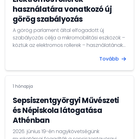
használatára vonatkozó új
görög szabályozás
A görög parlament által elfogadott új
szabályozás célja a mikromobilitási eszközök –
köztük az elektromos rollerek – használatának
szigorú keretek közé szorítása a balesetek
Tovább
számának drasztikus növekedése miatt.
1 hónapja
Sepsiszentgyörgyi Művészeti
és Népiskola látogatása
Athénban
2026. június 19-én nagykövetségünk
munkatársai fogadták a sepsiszentgyörgyi