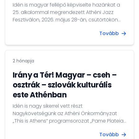
Idén is magyar fellépő képviselte hazánkat a
25. alkalommal megrendezett Athéni Jazz
Fesztiválon, 2026. május 28-án, csütörtökön
este az egyedi Jazzbois zenekar volt a
Tovább
rendezvény főelőadója az athéni
Technopolis-ban.
2 hónapja
Irány a Tér! Magyar – cseh –
osztrák – szlovák kulturális
este Athénban
Idén is nagy sikerrel vett részt
Nagykövetségünk az Athéni Önkormányzat
„This is Athens” programsorozat „Pame Plateia-
Irány a tér” elnevezésű rendezvényének
Tovább
szervezésében, amelynek keretében ezúttal a