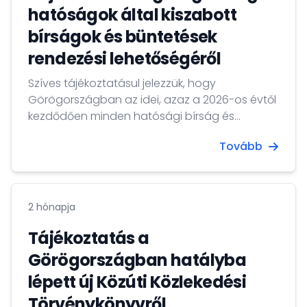
hatóságok által kiszabott
bírságok és büntetések
rendezési lehetőségéről
Szíves tájékoztatásul jelezzük, hogy
Görögországban az idei, azaz a 2026-os évtől
kezdődően minden hatósági bírság és
pénzbüntetés befizetése kizárólag az ún. e-
Tovább
paravolo internetes felületen keresztül
lehetséges.
2 hónapja
Tájékoztatás a
Görögországban hatályba
lépett új Közúti Közlekedési
Törvénykönyvről