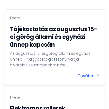
1 hete
Tájékoztatás az augusztus 15-
ei görög állami és egyházi
ünnep kapcsán
Az augusztus 15-ei görög állami és egyházi
ünnep – Nagyboldogasszony napja –
hivatalos szünnapnak minősül
Görögországban. Ezen a napon az állami és a
Tovább
magánszektor jelentős része zárva tart, a
munkavégzés szünetel, és a szolgáltatások
elérése korlátozott lehet.
1 hete
Elektromos rollerek