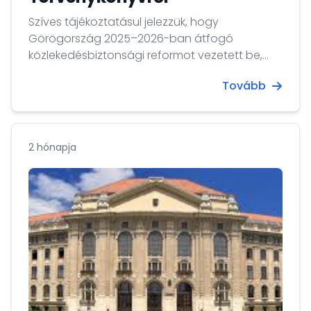
Szíves tájékoztatásul jelezzük, hogy
Görögország 2025–2026-ban átfogó
közlekedésbiztonsági reformot vezetett be,
amelynek célja a közúti balesetek számának
Tovább
csökkentése és a szabálysértések
visszaszorítása. A 2025. június 13-án hatályba
lépett új Közúti Közlekedési Törvénykönyv
(5209/2025) a szabálysértéseket súlyosság
2 hónapja
szerint öt kategóriába sorolja, és a visszaeső
szabályszegőkre jelentősen szigorúbb
szankciókat alkalmaz.