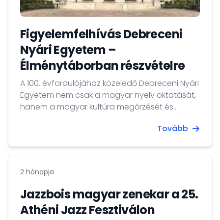
Figyelemfelhívás Debreceni
Nyári Egyetem –
Élménytáborban részvételre
A 100. évfordulójához közeledő Debreceni Nyári
Egyetem nem csak a magyar nyelv oktatását,
hanem a magyar kultúra megőrzését és
ápolását is küldetésének tekinti.
Tovább
2 hónapja
Jazzbois magyar zenekar a 25.
Athéni Jazz Fesztiválon