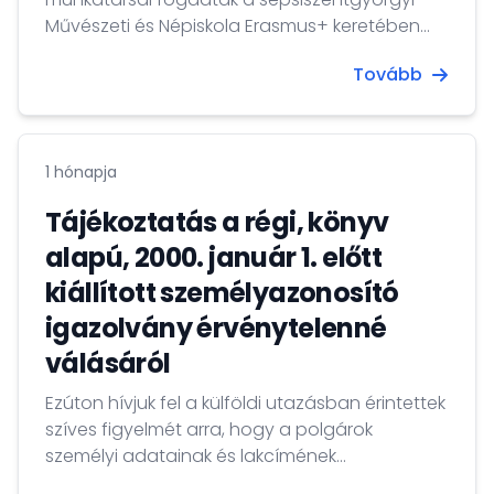
Művészeti és Népiskola Erasmus+ keretében
Athénba utazott néptáncos-népzenész
Tovább
csoportját.
1 hónapja
Tájékoztatás a régi, könyv
alapú, 2000. január 1. előtt
kiállított személyazonosító
igazolvány érvénytelenné
válásáról
Ezúton hívjuk fel a külföldi utazásban érintettek
szíves figyelmét arra, hogy a polgárok
személyi adatainak és lakcímének
nyilvántartásáról szóló 1992. évi LXVI. törvény