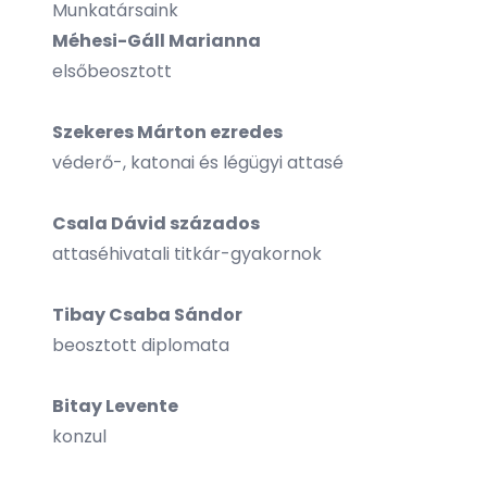
Munkatársaink
Méhesi-Gáll Marianna
elsőbeosztott
Szekeres Márton ezredes
véderő-, katonai és légügyi attasé
Csala Dávid százados
attaséhivatali titkár-gyakornok
Tibay Csaba Sándor
beosztott diplomata
Bitay Levente
konzul