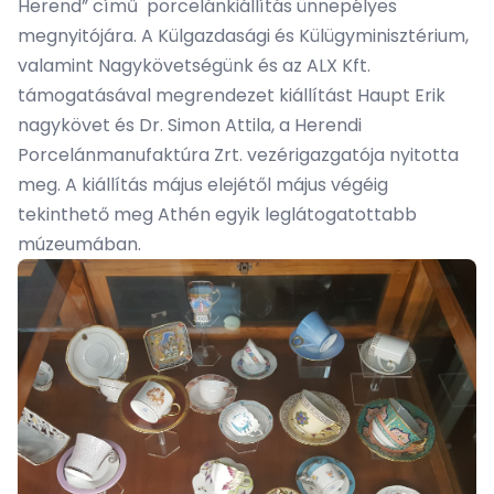
Herend” című porcelánkiállítás ünnepélyes
megnyitójára. A Külgazdasági és Külügyminisztérium,
valamint Nagykövetségünk és az ALX Kft.
támogatásával megrendezet kiállítást Haupt Erik
nagykövet és Dr. Simon Attila, a Herendi
Porcelánmanufaktúra Zrt. vezérigazgatója nyitotta
meg. A kiállítás május elejétől május végéig
tekinthető meg Athén egyik leglátogatottabb
múzeumában.