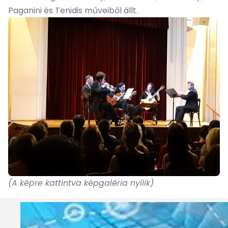
Paganini és Tenidis műveiből állt.
(A képre kattintva képgaléria nyílik)