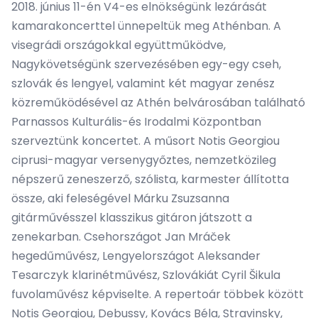
2018. június 11-én V4-es elnökségünk lezárását
kamarakoncerttel ünnepeltük meg Athénban. A
visegrádi országokkal együttműködve,
Nagykövetségünk szervezésében egy-egy cseh,
szlovák és lengyel, valamint két magyar zenész
közreműködésével az Athén belvárosában található
Parnassos Kulturális-és Irodalmi Központban
szerveztünk koncertet. A műsort Notis Georgiou
ciprusi-magyar versenygyőztes, nemzetközileg
népszerű zeneszerző, szólista, karmester állította
össze, aki feleségével Márku Zsuzsanna
gitárművésszel klasszikus gitáron játszott a
zenekarban. Csehországot Jan Mráček
hegedűművész, Lengyelországot Aleksander
Tesarczyk klarinétművész, Szlovákiát Cyril Šikula
fuvolaművész képviselte. A repertoár többek között
Notis Georgiou, Debussy, Kovács Béla, Stravinsky,