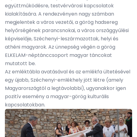
együttműködésre, testvérvárosi kapcsolatok
kialakítására. A rendezvényen nagy számban
megjelentek a város vezetői, a görög hadsereg
helyőrségének parancsnokai, a város országgyűlési
képviselője, Széchenyi-leszármazottak, helyi és
athéni magyarok. Az ünnepség végén a görög
ELKELAM-néptánccsoport magyar táncokat
mutatott be.
Az emléktábla avatásával és az emlékfa ültetésével
egy újabb, Széchenyi-emlékhely jött létre (amely
Magyarországtól a legtávolabbi), ugyanakkor igen
pozitív esemény a magyar-görög kulturális
kapcsolatokban.