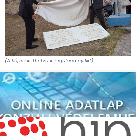
(A képre kattintva képgaléria nyílik!)