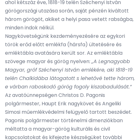
ahol kétszáz éve, 1818-19 telén Széchenyi István
görögországi utazása során, saját pénzén kiváltott
három görögöt, akiket a helyi pasa vetett rabságba,
minden indok nélkül.
Nagykövetségünk kezdeményezésére az egykori
török erőd előtt emlékfa (hársfa) ültetésére és
emléktábla avatására került sor. Az emléktábla
szövege magyar és görög nyelven:
„A Legnagyobb
Magyar, gróf Széchenyi István emlékére, aki 1818-19
telén Chalkidába látogatott s lehetővé tette három,
e várban raboskodó görög fogoly kiszabadulását.”
Az avatóünnepségen Christos D. Pagonis
polgármester, Haupt Erik nagykövet és Angeliki
Simosi műemlékvédelmi felügyelő tartott beszédet.
Pagonis polgármester történelmi dimenziókban
méltatta a magyar-görög kulturális és civil
kapcsolatokat és kifejezte készségüket további