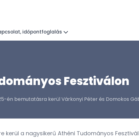
apcsolat, időpontfoglalás
dományos Fesztiválon
 25-én bemutatásra kerül Várkonyi Péter és Domokos Gáb
re kerül a nagysikerű
Athéni Tudományos Fesztivál