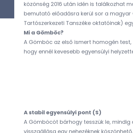
közönség 2016 után idén is találkozhat ma
bemutató előadásra kerül sor a magyar 
Tartószerkezeti Tanszéke oktatóinak) egy
Mi a Gömböc?
A Gömböc az első ismert homogén test, me
hogy ennél kevesebb egyensúlyi helyzette
A stabil egyensúlyi pont (S)
A Gömböcöt bárhogy tesszük le, mindig a sta
visszaállása egy nehezéknek köszönhető