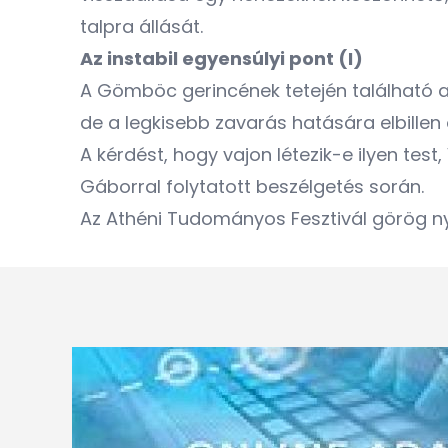
talpra állását.
Az instabil egyensúlyi pont (I)
A Gömböc gerincének tetején található az 
de a legkisebb zavarás hatására elbillen
A kérdést, hogy vajon létezik-e ilyen te
Gáborral folytatott beszélgetés során.
Az Athéni Tudományos Fesztivál görög nye