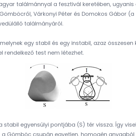
gyar találmánnyal a fesztivál keretében, ugyanis á
Gömböcről, Várkonyi Péter és Domokos Gábor (a B
edülálló találmányáról.
lynek egy stabil és egy instabil, azaz összesen k
l rendelkező test nem létezhet.
bil egyensúlyi pontjába (S) tér vissza. Így viselked
, a Gömböc csupán egyetlen, homogén anyagból ké