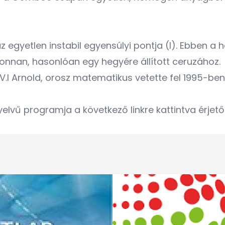
egyetlen instabil egyensúlyi pontja (I). Ebben a h
 onnan, hasonlóan egy hegyére állított ceruzához.
st, V.I Arnold, orosz matematikus vetette fel 1995
lvű programja a következő linkre kattintva érjető