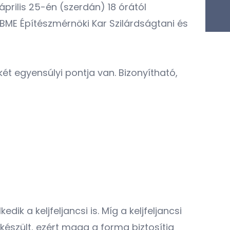
prilis 25-én (szerdán) 18 órától
ME Építészmérnöki Kar Szilárdságtani és
ét egyensúlyi pontja van. Bizonyítható,
ik a keljfeljancsi is. Míg a keljfeljancsi
szült, ezért maga a forma biztosítja