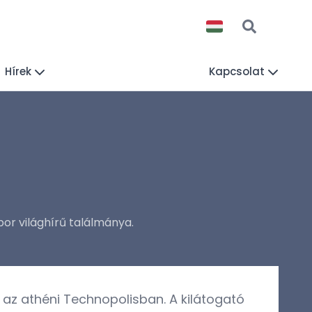
Hírek
Kapcsolat
or világhírű találmánya.
az athéni Technopolisban. A kilátogató